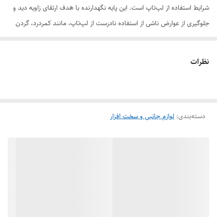
شرایط استفاده از لپ‌تاپ است. این پایه نگهدارنده با هدف ارتقای زاویه دید و
جلوگیری از عوارض ناشی از استفاده نادرست از لپ‌تاپ، مانند کمردرد، گردن
درد و مشکلات مچ دست، طراحی شده است. ویژگی‌های برجسته این محصول
شامل موارد زیر است:
نظرات
### ویژگی‌های اصلی:
1. **طراحی ارگونومیک**: پایه نگهدارنده NITU NT-DH02 به شما کمک
می‌کند تا زاویه دید مناسبی با لپ‌تاپ خود داشته باشید، که باعث کاهش فشار
دسته‌بندی
:
لوازم جانبی و سخت افزار
روی چشم‌ها و بهبود شرایط ارگونومیکی بدن می‌شود.
2. **جنس بدنه**: ساخته شده از آلومینیوم با کیفیت بالا، که هم سبک
است و هم دوام بالایی دارد.
3. **ابعاد**: این پایه با ابعاد ۱۵۰x۲۴۰ میلی‌متر طراحی شده که برای
لپ‌تاپ‌های با سایزهای مختلف مناسب است.
4. **طراحی تاشو**: این پایه نگهدارنده به‌صورت تاشو طراحی شده است، که
امکان حمل آسان را فراهم می‌کند. شما می‌توانید آن را به راحتی در کیف خود