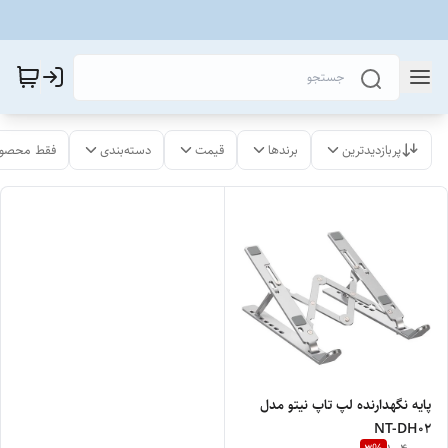
پربازدیدترین
برندها
قیمت
دسته‌بندی
فقط محصول
پایه نگهدارنده لپ تاپ نیتو مدل
NT-DH02