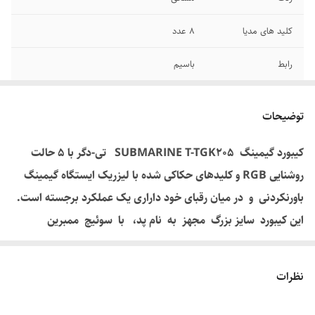
کلید های مدیا
8 عدد
رابط
باسیم
بک لایت
5 الگو
توضیحات
نور پس زمینه
دارد
کیبورد گیمینگ SUBMARINE T-TGK205 تی-دگر با 5 حالت
تعداد کلید
104 عدد
روشنایی RGB و کلیدهای حکاکی شده با لیزریک ایستگاه گیمینگ
باورنکردنی و در میان رقبای خود داراری یک عملکرد برجسته است.
این کیبورد سایز بزرگ مجهز به نام پد، با سوئیچ ممبرین
سفارشی، نورپردازی زیبای LED RGB سرپوشهای کلید غیر
قابل جابجایی و حکاکی شده با لیزر، 8 کلید چندرسانه ای، 25 کلید
نظرات
با قابلیت ثبت قطعی Anti-Ghosting و عملکرد بدون تداخل
Non-Conflict ، کلیدهای حرکتی «↑ ← ↓ →» و کلیدهای