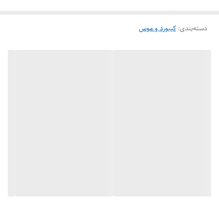
«WASD» قابل تعویض و نشانگرحکاکی شده با لیزر روی سرپوش
کلیدهای ثابت برای بهترین بازدهی ممکن در بازی های FPS ،
دسته‌بندی
:
کیبورد و موس
MOBA و RPG بهینه سازی شده است.
جلوه های نورپردازی فانتزی و خیره کننده کیبورد
SUBMARINE T-TGK205 تی-دگر با 5 حالت نورپردازی مجزا
درخشش ویژه ای به نمای محیط و تجهیزات شما میبخشد که
نمایانگر سبک و استایل گیمینگ شما خواهد بود.