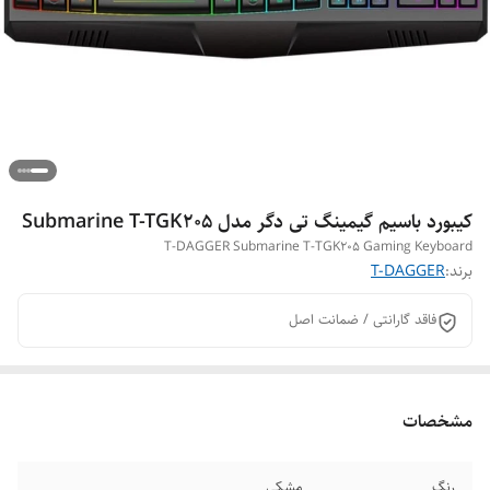
کیبورد باسیم گیمینگ تی دگر مدل Submarine T-TGK205
T-DAGGER Submarine T-TGK205 Gaming Keyboard
برند:
T-DAGGER
فاقد گارانتی / ضمانت اصل
مشخصات
رنگ
مشکی