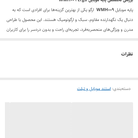
بررسی تخصصی پایه موبایل WMH009 Ergo
پایه موبایل
WMH009
ارگو یکی از بهترین گزینه‌ها برای افرادی است که به
دنبال یک نگهدارنده مقاوم، سبک و ارگونومیک هستند. این محصول با طراحی
مدرن و ویژگی‌های منحصربه‌فرد، تجربه‌ای راحت و بدون دردسر را برای کاربران
فراهم می‌کند.
ویژگی‌های کلیدی پایه موبایل WMH009
نظرات
بدنه آلومینیومی مقاوم
ساخته شده از آلیاژ آلومینیوم با دوام بالا
مقاوم در برابر خط و خش و ضربه
دسته‌بندی
:
استند موبایل و تبلت
قابلیت تنظیم زاویه در موقعیت‌های متفاوت
امکان تنظیم زاویه نمایش موبایل برای راحتی بیشتر
متناسب با نیازهای کاربران در شرایط مختلف
حفظ سلامت فیزیکی کاربر
جلوگیری از دردهای اسکلتی و عضلانی