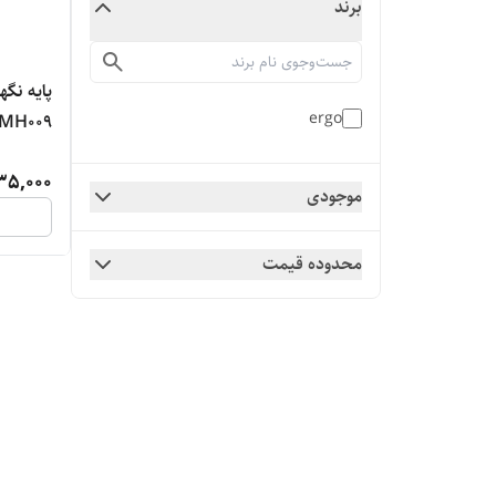
برند
پایه نگه
ergo
MH009
35,000
موجودی
محدوده قیمت