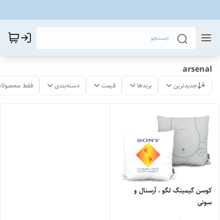
arsenal
جدیدترین
برندها
قیمت
دسته‌بندی
فقط محصولات
کوسن گیمینگ لگو ، آرسنال و
سونی