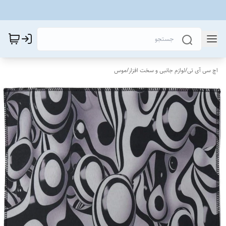
اچ سی آی تی
/
لوازم جانبی و سخت افزار
/
موس