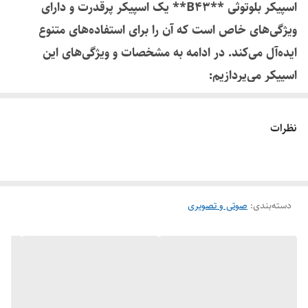
اسپیکر بلوتوثی **B43** یک اسپیکر پرقدرت و دارای
ویژگی‌های خاص است که آن را برای استفاده‌های متنوع
ایده‌آل می‌کند. در ادامه به مشخصات و ویژگی‌های این
اسپیکر می‌پردازیم:
### 1. **کیفیت و قدرت صدا**
- **توان خروجی 8 وات**: این میزان توان برای
نظرات
اسپیکرهای قابل حمل قدرت صدای مناسبی ایجاد می‌کند و
می‌تواند به خوبی برای فضاهای کوچک و محیط‌های خانگی
مناسب باشد.
دسته‌بندی
:
صوتی و تصویری
- **پاسخ فرکانسی 20 هرتز تا 20 کیلوهرتز**: این بازه
فرکانسی باعث می‌شود اسپیکر قادر باشد صداهای عمیق و
بیس (20 هرتز) تا صداهای زیر و شفاف (20 کیلوهرتز) را
پخش کند. این ویژگی برای کسانی که به کیفیت صدای طبیعی
و متعادل اهمیت می‌دهند، مطلوب است.