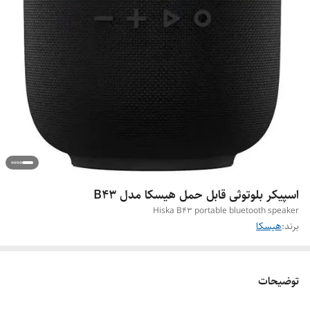
اسپیکر بلوتوثی قابل حمل هیسکا مدل B43
Hiska B43 portable bluetooth speaker
برند:
هیسکا
توضیحات