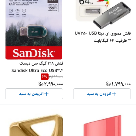
فلش مموری ای دیتا UV350 USB
3 ظرفیت 64 گیگابایت
فلش 128 گیگ سن دیسک
Sandisk Ultra Eco USB3.2
6
%
3,199,000
2,990,000
1,799,000
افزودن به سبد
افزودن به سبد