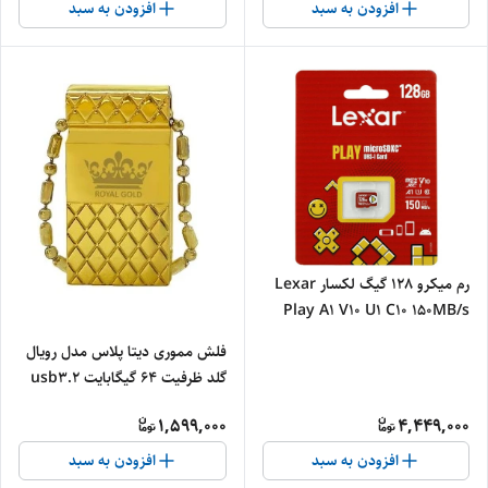
افزودن به سبد
افزودن به سبد
رم میکرو 128 گیگ لکسار Lexar
Play A1 V10 U1 C10 150MB/s
فلش مموری دیتا پلاس مدل رویال
گلد ظرفیت 64 گیگابایت usb3.2
1,599,000
4,449,000
افزودن به سبد
افزودن به سبد