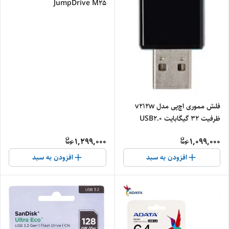
JumpDrive M25
فلش مموری اچ‌پی مدل v212w
ظرفیت 32 گیگابایت USB2.0
1,299,000
1,099,000
افزودن به سبد
افزودن به سبد