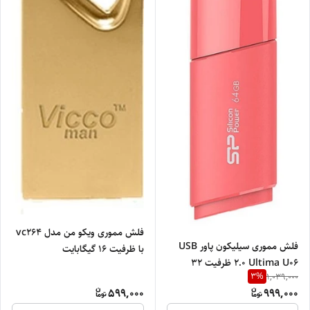
فلش مموری ویکو من مدل vc264
فلش مموری سیلیکون پاور USB
با ظرفیت 16 گیگابایت
2.0 Ultima U06 ظرفیت 32
3
%
1,039,000
گیگابایت sp
599,000
999,000