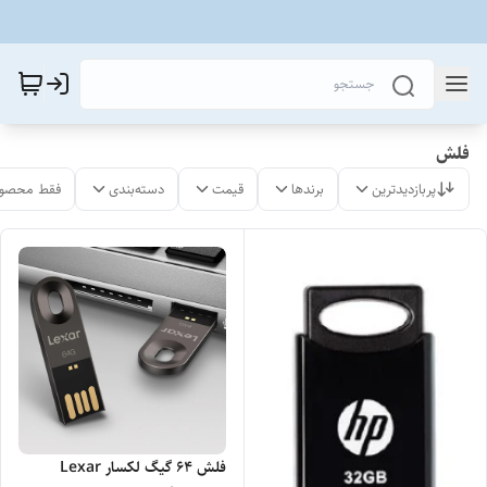
فلش
پربازدیدترین
برندها
قیمت
دسته‌بندی
فقط محصول
فلش 64 گیگ لکسار Lexar