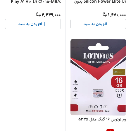
Silicon Power Elite U1 بدون
Play A1 V10 U1 C10 150MB/s
خشاب
4,449,000
1,670,000
افزودن به سبد
افزودن به سبد
رم لوتوس 16 گیگ مدل 533x