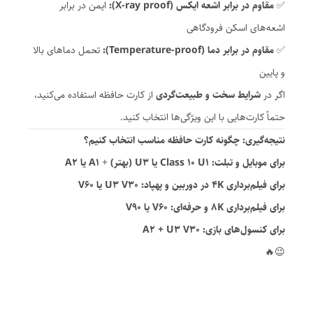
✅
مقاوم در برابر اشعه ایکس (X-ray proof):
ایمن در برابر
اشعه‌های اسکن فرودگاهی
✅
مقاوم در برابر دما (Temperature-proof):
تحمل دماهای بالا
و پایین
اگر در
شرایط سخت و طبیعت‌گردی
از کارت حافظه استفاده می‌کنید،
حتماً کارت‌هایی با این ویژگی‌ها انتخاب کنید.
نتیجه‌گیری: چگونه کارت حافظه مناسب انتخاب کنیم؟
برای موبایل و تبلت:
Class 10 U1 یا U3 (بهتر)
+
A1 یا A2
برای فیلم‌برداری 4K در دوربین و پهپاد:
U3 V30 یا V60
برای فیلم‌برداری 8K و حرفه‌ای:
V60 یا V90
برای کنسول‌های بازی:
A2 + U3 V30
😉🔥