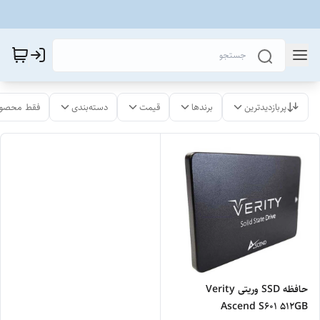
پربازدیدترین
برندها
قیمت
دسته‌بندی
فقط محصول
حافظه SSD وریتی Verity
Ascend S601 512GB