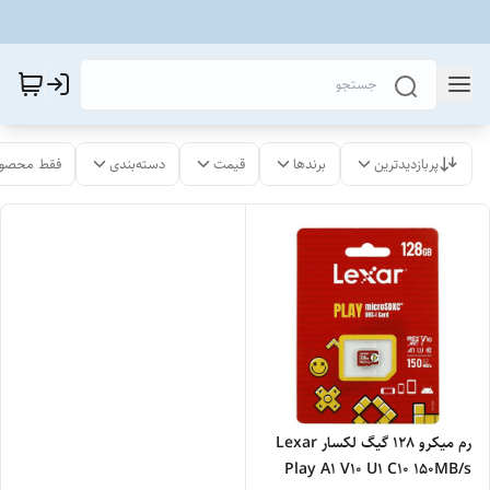
پربازدیدترین
برندها
قیمت
دسته‌بندی
فقط محصول
رم میکرو 128 گیگ لکسار Lexar
Play A1 V10 U1 C10 150MB/s